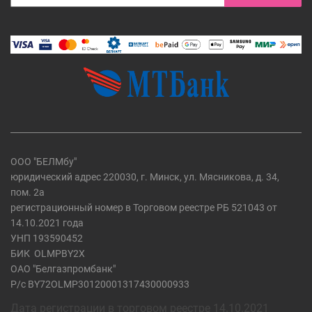
ООО "БЕЛМбу"
юридический адрес 220030, г. Минск, ул. Мясникова, д. 34,
пом. 2а
регистрационный номер в Торговом реестре РБ 521043 от
14.10.2021 года
УНП 193590452
БИК
OLMPBY2X
ОАО "Белгазпромбанк"
Р/с BY72OLMP30120001317430000933
Дата регистрации в торговом реестре 14.10.2021