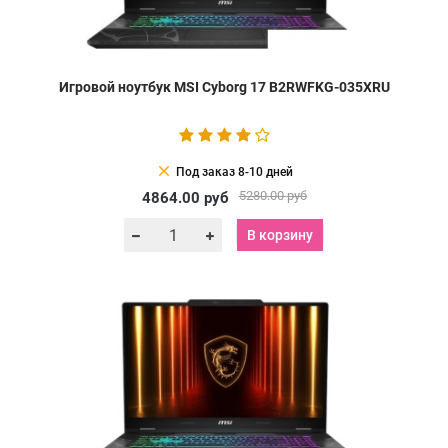
Игровой ноутбук MSI Cyborg 17 B2RWFKG-035XRU
clear
Под заказ 8-10 дней
5280.00
руб
4864.00
руб
В корзину