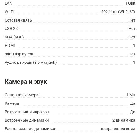
LAN
1 Gbit
Wi-Fi
802.11ax (Wi-Fi 6E)
Сотовая связь
Нет
USB 2.0
Нет
VGA (RGB)
Нет
HDMI
1
mini DisplayPort
Нет
Аудио выходы (3.5 мм jack)
1
Камера и звук
Основная камера
1 Мп
Камера
Да
Встроенный микрофон
Да
Встроенные динамики
2 динамика
Расположение динамиков
направлены вниз