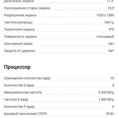
Диагональ экрана
17.3"
Соотношение сторон экрана
16:9
Разрешение экрана
1920 x 1080
Частота матрицы
144 Гц
Технология экрана
IPS
Поверхность экрана
глянцевый
Сенсорный экран
Нет
Защита от царапин
Нет
Процессор
Суммарное количество ядер
10
Количество E-ядер
4
Максимальная частота
5 200 МГц
Частота E-ядер
1 800 МГц
Количество P-ядер
6
Базовый теплопакет (TDP)
45 Вт