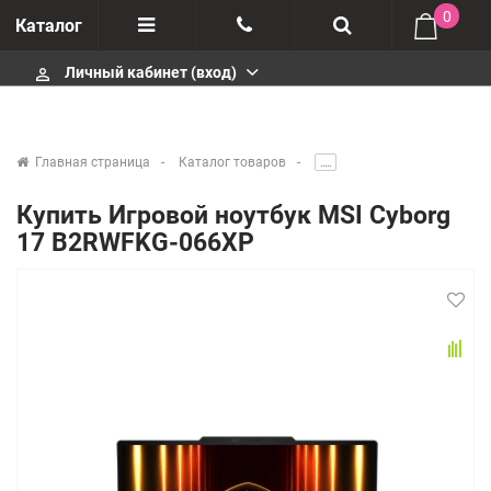
0
Каталог
Личный кабинет (вход)
perm_identity
Отзывы
+375447430404
О компании
+375447430404
Главная страница
Каталог товаров
.....
Импортеры
+375447430404
Купить Игровой ноутбук MSI Cyborg
17 B2RWFKG-066XP
Гарантия
infobelm.by@yandex.ru
Сервисные центры
Производители