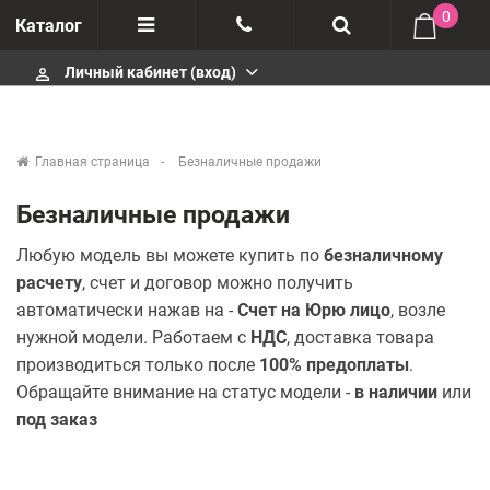
0
Каталог
Личный кабинет (вход)
perm_identity
Отзывы
+375447430404
О компании
+375447430404
Главная страница
Безналичные продажи
Импортеры
+375447430404
Безналичные продажи
Гарантия
infobelm.by@yandex.ru
Любую модель вы можете купить по
безналичному
расчету
, счет и договор можно получить
Сервисные центры
автоматически нажав на -
Счет на Юрю лицо
, возле
нужной модели. Работаем с
НДС
, доставка товара
Производители
производиться только после
100% предоплаты
.
Обращайте внимание на статус модели -
в наличии
или
под заказ