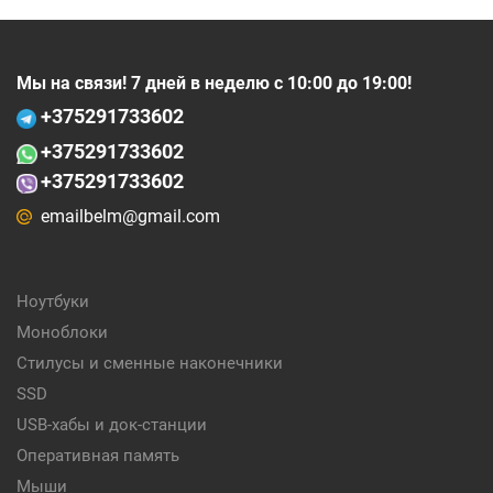
Мы на связи! 7 дней в неделю с 10:00 до 19:00!
+375
291733602
+375
291733602
+375291733602
emailbelm@gmail.com
Ноутбуки
Моноблоки
Стилусы и сменные наконечники
SSD
USB-хабы и док-станции
Оперативная память
Мыши