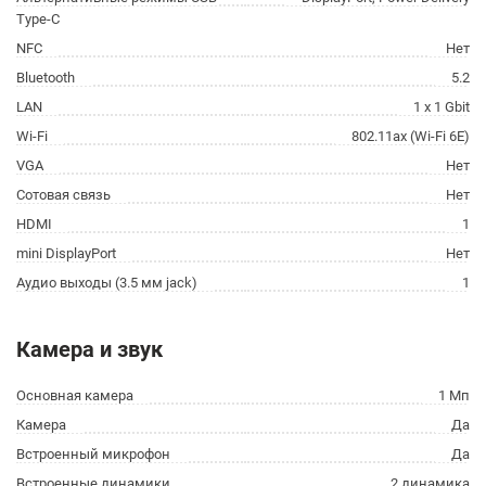
Type-C
NFC
Нет
Bluetooth
5.2
LAN
1 x 1 Gbit
Wi-Fi
802.11ax (Wi-Fi 6E)
VGA
Нет
Сотовая связь
Нет
HDMI
1
mini DisplayPort
Нет
Аудио выходы (3.5 мм jack)
1
Камера и звук
Основная камера
1 Мп
Камера
Да
Встроенный микрофон
Да
Встроенные динамики
2 динамика