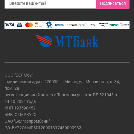
Подписаться
ООО "БЕЛМбу"
юридический адрес 220030, г. Минск, ул. Мясникова, д. 34,
пом. 2а
регистрационный номер в Торговом реестре РБ 521043 от
14.10.2021 года
УНП 193590452
БИК
OLMPBY2X
ОАО "Белгазпромбанк"
Р/с BY72OLMP30120001317430000933