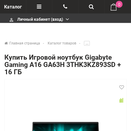
0
Каталог
Личный кабинет (вход)
perm_identity
Отзывы
+375447430404
О компании
+375447430404
Главная страница
Каталог товаров
.....
Импортеры
+375447430404
Купить Игровой ноутбук Gigabyte
Gaming A16 GA63H 3THK3KZ893SD +
Гарантия
infobelm.by@yandex.ru
16 ГБ
Сервисные центры
Производители