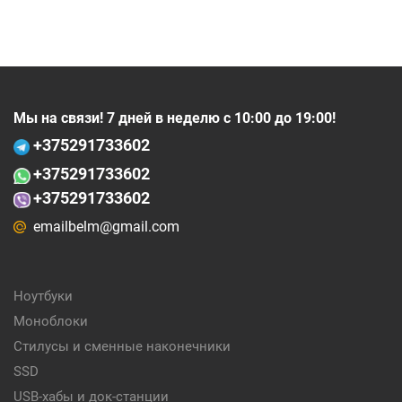
Мы на связи! 7 дней в неделю с 10:00 до 19:00!
+375
291733602
+375
291733602
+375291733602
emailbelm@gmail.com
Ноутбуки
Моноблоки
Стилусы и сменные наконечники
SSD
USB-хабы и док-станции