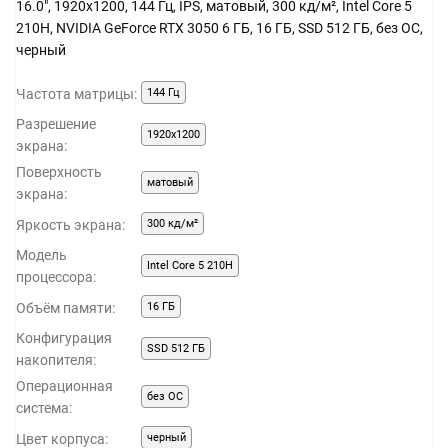
16.0", 1920x1200, 144 Гц, IPS, матовый, 300 кд/м², Intel Core 5
210H, NVIDIA GeForce RTX 3050 6 ГБ, 16 ГБ, SSD 512 ГБ, без ОС,
черный
Частота матрицы:
144 Гц
Разрешение
1920x1200
экрана:
Поверхность
матовый
экрана:
Яркость экрана:
300 кд/м²
Модель
Intel Core 5 210H
процессора:
Объём памяти:
16 ГБ
Конфигурация
SSD 512 ГБ
накопителя:
Операционная
без ОС
система:
Цвет корпуса:
черный