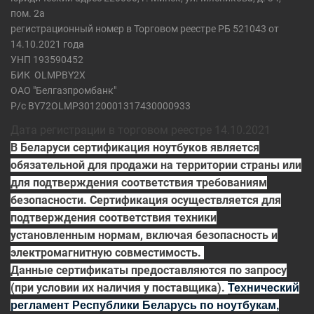
пом. 2а
регистрационный номер в Торговом реестре РБ 521043 от
14.10.2021 года
УНП 193590452
БИК
OLMPBY2X
ОАО "Белгазпромбанк"
Р/с BY72OLMP30120001317430000933
Дата регистрации в торговом реестре 14.10.2021
В Беларуси сертификация ноутбуков является
обязательной для продажи на территории страны или
для подтверждения соответствия требованиям
безопасности. Сертификация осуществляется для
подтверждения соответствия техники
установленным нормам, включая безопасность и
электромагнитную совместимость.
Данные сертификаты предоставляются по запросу
(при условии их наличия у поставщика).
Технический
регламент Республики Беларусь по ноутбукам,