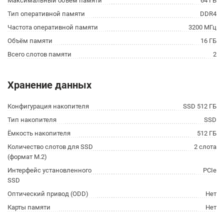
Максимальный объём памяти
64 ГБ
Тип оперативной памяти
DDR4
Частота оперативной памяти
3200 МГц
Объём памяти
16 ГБ
Всего слотов памяти
2
Хранение данных
Конфигурация накопителя
SSD 512 ГБ
Тип накопителя
SSD
Ёмкость накопителя
512 ГБ
Количество слотов для SSD
2 слота
(формат M.2)
Интерфейс установленного
PCIe
SSD
Оптический привод (ODD)
Нет
Карты памяти
Нет