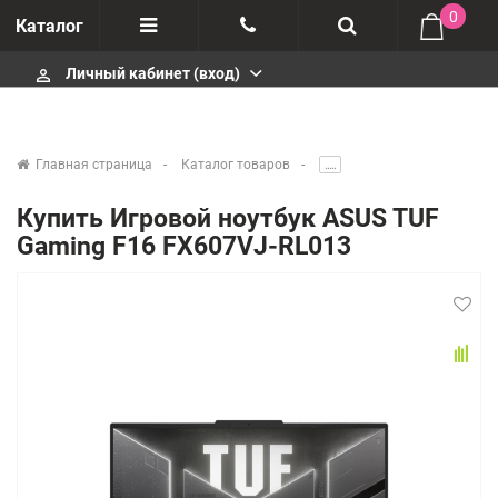
0
Каталог
Личный кабинет (вход)
perm_identity
Отзывы
+375447430404
О компании
+375447430404
Главная страница
Каталог товаров
.....
Импортеры
+375447430404
Купить Игровой ноутбук ASUS TUF
Gaming F16 FX607VJ-RL013
Гарантия
infobelm.by@yandex.ru
Сервисные центры
Производители