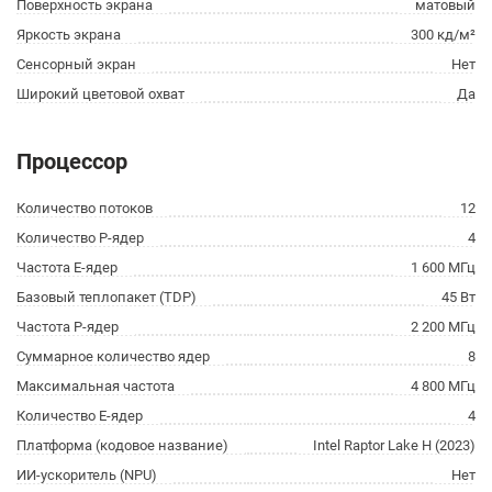
Поверхность экрана
матовый
Яркость экрана
300 кд/м²
Сенсорный экран
Нет
Широкий цветовой охват
Да
Процессор
Количество потоков
12
Количество P-ядер
4
Частота E-ядер
1 600 МГц
Базовый теплопакет (TDP)
45 Вт
Частота P-ядер
2 200 МГц
Суммарное количество ядер
8
Максимальная частота
4 800 МГц
Количество E-ядер
4
Платформа (кодовое название)
Intel Raptor Lake H (2023)
ИИ-ускоритель (NPU)
Нет