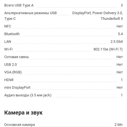
Всего USB Type A
3
Альтернативные режимы USB
DisplayPort, Power Delivery 3.0,
Type-C
Thunderbolt 5
NFC
Нет
Bluetooth
5.4
LAN
2.5 Gbit
Wi-Fi
802.11be (Wi-Fi 7)
Сотовая связь
Нет
USB 2.0
Нет
VGA (RGB)
Нет
HDMI
1
mini DisplayPort
Нет
Аудио выходы (3.5 мм jack)
1
Камера и звук
Основная камера
2 Мп