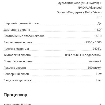
мультиплексор (MUX Switch) +
NVIDIA Advanced
OptimusПоддержка Dolby Vision
HDR
Широкий цветовой охват
Да
Диагональ экрана
16.0"
Соотношение сторон экрана
16:10
Разрешение экрана
2560 x 1600
Частота матрицы
240 Гц
Технология экрана
IPS с miniLED подсветкой
Поверхность экрана
матовый
Яркость экрана
500 кд/м²
Сенсорный экран
Нет
Защита от царапин
Нет
Процессор
Количество P-ядер
8