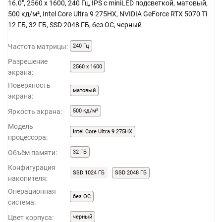
16.0", 2560 x 1600, 240 Гц, IPS с miniLED подсветкой, матовый,
500 кд/м², Intel Core Ultra 9 275HX, NVIDIA GeForce RTX 5070 Ti
12 ГБ, 32 ГБ, SSD 2048 ГБ, без ОС, черный
Частота матрицы:
240 Гц
Разрешение
2560 x 1600
экрана:
Поверхность
матовый
экрана:
Яркость экрана:
500 кд/м²
Модель
Intel Core Ultra 9 275HX
процессора:
Объём памяти:
32 ГБ
Конфигурация
SSD 1024 ГБ
SSD 2048 ГБ
накопителя:
Операционная
без ОС
система:
Цвет корпуса:
черный