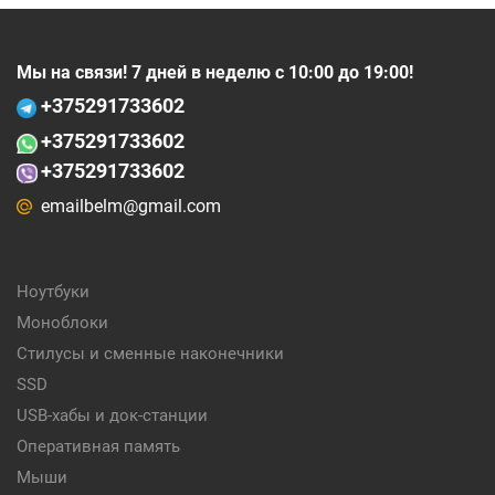
Мы на связи! 7 дней в неделю с 10:00 до 19:00!
+375
291733602
+375
291733602
+375291733602
emailbelm@gmail.com
Ноутбуки
Моноблоки
Стилусы и сменные наконечники
SSD
USB-хабы и док-станции
Оперативная память
Мыши