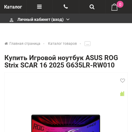
0
Каталог
Личный кабинет (вход)
perm_identity
Отзывы
+375447430404
О компании
+375447430404
Главная страница
Каталог товаров
.....
Импортеры
+375447430404
Купить Игровой ноутбук ASUS ROG
Strix SCAR 16 2025 G635LR-RW010
Гарантия
infobelm.by@yandex.ru
Сервисные центры
Производители