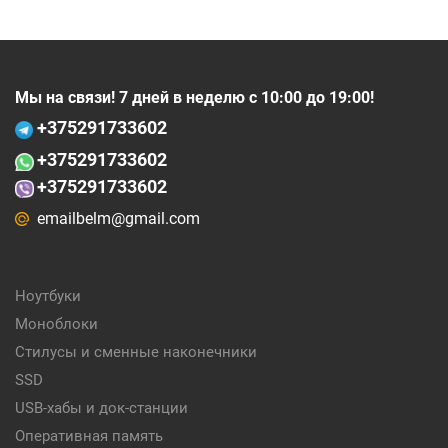
Мы на связи! 7 дней в неделю с 10:00 до 19:00!
+375
291733602
+375
291733602
+375291733602
emailbelm@gmail.com
Ноутбуки
Моноблоки
Стилусы и сменные наконечники
SSD
USB-хабы и док-станции
Оперативная память