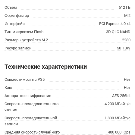
Объем
512 ГБ
Форм-фактор
M.2
Интерфейс
PCI Express 4.0 x4
Тип микросхем Flash
3D QLC NAND
Размеры устройств M.2
2280
Ресурс записи
150 TBW
Технические характеристики
Совместимость с PS5
Нет
Кэш
Нет
Аппаратное шифрование
AES 256bit
Скорость последовательного
4 200 МБайт/с
чтения
Скорость последовательной
1 800 МБайт/с
записи
Средняя скорость случайного
400 000 IOps