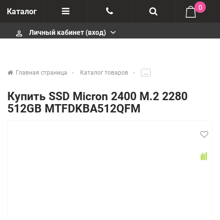
0
Каталог
Личный кабинет (вход)
perm_identity
Отзывы
+375447430404
О компании
+375447430404
Главная страница
Каталог товаров
.....
Импортеры
+375447430404
Купить SSD Micron 2400 M.2 2280
512GB MTFDKBA512QFM
Гарантия
infobelm.by@yandex.ru
Сервисные центры
Производители