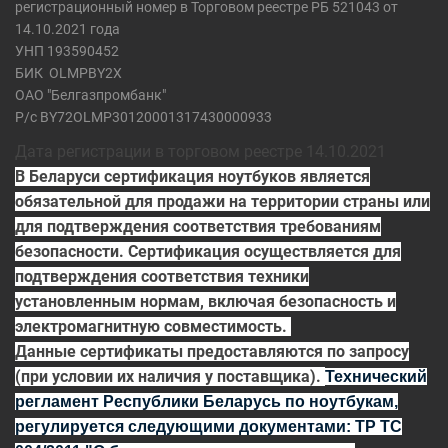
регистрационный номер в Торговом реестре РБ 521043 от
14.10.2021 года
УНП 193590452
БИК
OLMPBY2X
ОАО "Белгазпромбанк"
Р/с BY72OLMP30120001317430000933
Дата регистрации в торговом реестре 14.10.2021
В Беларуси сертификация ноутбуков является
обязательной для продажи на территории страны или
для подтверждения соответствия требованиям
безопасности. Сертификация осуществляется для
подтверждения соответствия техники
установленным нормам, включая безопасность и
электромагнитную совместимость.
Данные сертификаты предоставляются по запросу
(при условии их наличия у поставщика).
Технический
регламент Республики Беларусь по ноутбукам,
регулируется
следующими документами:
ТР ТС