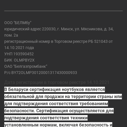
ООО "БЕЛМбу"
юридический адрес 220030, г. Минск, ул. Мясникова, д. 34,
пом. 2а
регистрационный номер в Торговом реестре РБ 521043 от
14.10.2021 года
УНП 193590452
БИК
OLMPBY2X
ОАО "Белгазпромбанк"
Р/с BY72OLMP30120001317430000933
Дата регистрации в торговом реестре 14.10.2021
В Беларуси сертификация ноутбуков является
обязательной для продажи на территории страны или
для подтверждения соответствия требованиям
безопасности. Сертификация осуществляется для
подтверждения соответствия техники
установленным нормам, включая безопасность и