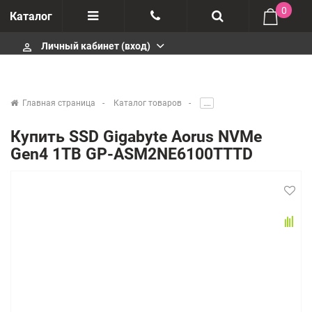
0
Каталог
Личный кабинет (вход)
perm_identity
Отзывы
+375447430404
О компании
+375447430404
Главная страница
Каталог товаров
.....
Импортеры
+375447430404
Купить SSD Gigabyte Aorus NVMe
Gen4 1TB GP-ASM2NE6100TTTD
Гарантия
infobelm.by@yandex.ru
Сервисные центры
Производители