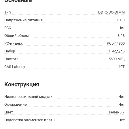
Основные
Тип
DDR5 SO-DIMM
Напряжение питания
1.1 В
ECC
Нет
Общий объем
8 ГБ
PC-индекс
PC5-44800
Набор
1 модуль
Частота
5600 МГц
CAS Latency
40T
Конструкция
Низкопрофильный модуль
Нет
Охлаждение
Нет
Цвет
зеленый
Подсветка элементов платы
Нет