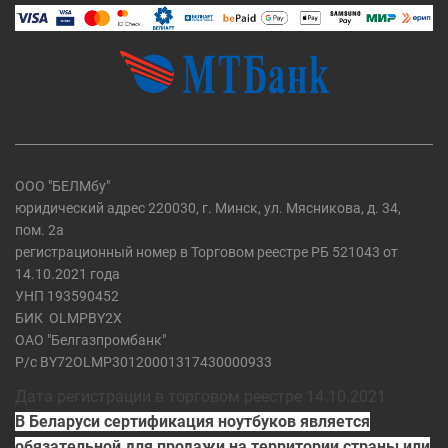
ООО "БЕЛМбу"
юридический адрес 220030, г. Минск, ул. Мясникова, д. 34,
пом. 2а
регистрационный номер в Торговом реестре РБ 521043 от
14.10.2021 года
УНП 193590452
БИК
OLMPBY2X
ОАО "Белгазпромбанк"
Р/с BY72OLMP30120001317430000933
Дата регистрации в торговом реестре 14.10.2021
В Беларуси сертификация ноутбуков является
обязательной для продажи на территории страны или