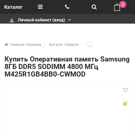
0
Каталог
Личный кабинет (вход)
perm_identity
Отзывы
+375447430404
О компании
+375447430404
Главная страница
Каталог товаров
.....
Импортеры
+375447430404
Купить Оперативная память Samsung
8ГБ DDR5 SODIMM 4800 МГц
Гарантия
infobelm.by@yandex.ru
M425R1GB4BB0-CWMOD
Сервисные центры
Производители