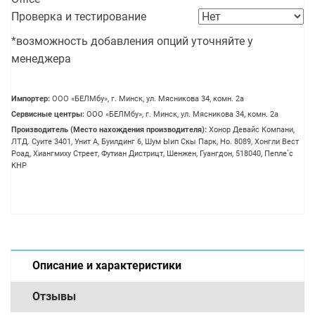
Проверка и тестирование
*возможность добавления опций уточняйте у
менеджера
Импортер:
OOO «БЕЛМбу», г. Минск, ул. Мясникова 34, комн. 2а
Сервисные центры:
OOO «БЕЛМбу», г. Минск, ул. Мясникова 34, комн. 2а
Производитель (Место нахождения производителя):
Хонор Девайс Компани,
ЛТД. Суите 3401, Унит A, Буилдинг 6, Шум Ыип Скы Парк, Но. 8089, Хонгли Вест
Роад, Xиангмиху Стреет, Футиан Дистрицт, Шенжен, Гуангдон, 518040, Пепле`с
КНР
Описание и характеристики
Отзывы