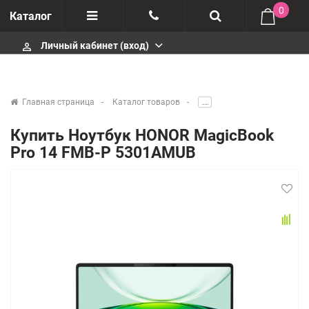
0
Каталог
Личный кабинет (вход)
perm_identity
Отзывы
+375447430404
О компании
+375447430404
Главная страница
Каталог товаров
.....
Импортеры
+375447430404
Купить Ноутбук HONOR MagicBook
Pro 14 FMB-P 5301AMUB
Гарантия
infobelm.by@yandex.ru
Сервисные центры
Производители