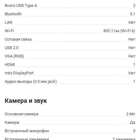
Всего USB Type A
2
Bluetooth
5.1
LAN
Нет
Wi-Fi
802.11ax (Wi-Fi 6)
Сотовая связь
Нет
USB 2.0
Нет
VGA (RGB)
Нет
HDMI
1
mini DisplayPort
Нет
Аудио выходы (3.5 мм jack)
1
Камера и звук
Основная камера
2 Мп
Камера
Да
Встроенный микрофон
3
Встроенные динамики
2 динамика