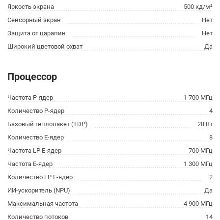
Яркость экрана
500 кд/м²
Сенсорный экран
Нет
Защита от царапин
Нет
Широкий цветовой охват
Да
Процессор
Частота P-ядер
1 700 МГц
Количество P-ядер
4
Базовый теплопакет (TDP)
28 Вт
Количество E-ядер
8
Частота LP E-ядер
700 МГц
Частота E-ядер
1 300 МГц
Количество LP E-ядер
2
ИИ-ускоритель (NPU)
Да
Максимальная частота
4 900 МГц
Количество потоков
14