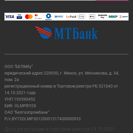
ООО "БЕЛМбу"
юридический адрес 220030, г. Минск, ул. Мясникова, д. 34,
пом. 2а
регистрационный номер в Торговом реестре РБ 521043 от
14.10.2021 года
УНП 193590452
БИК
OLMPBY2X
ОАО "Белгазпромбанк"
Р/с BY72OLMP30120001317430000933
Дата регистрации в торговом реестре 14.10.2021