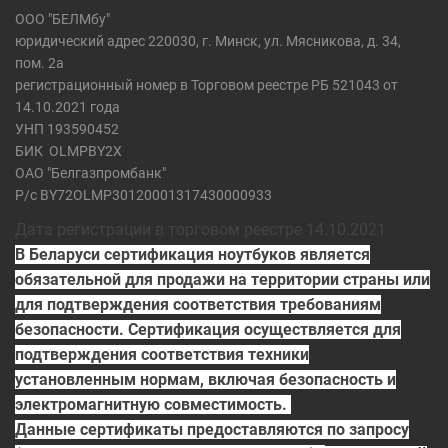
ООО "БЕЛМбу"
юридический адрес 220030, г. Минск, ул. Мясникова, д. 34,
пом. 2а
регистрационный номер в Торговом реестре РБ 521043 от
14.10.2021 года
УНП 193590452
БИК
OLMPBY2X
ОАО "Белгазпромбанк"
Р/с BY72OLMP30120001317430000933
Дата регистрации в торговом реестре 14.10.2021
В Беларуси сертификация ноутбуков является
обязательной для продажи на территории страны или
для подтверждения соответствия требованиям
безопасности. Сертификация осуществляется для
подтверждения соответствия техники
установленным нормам, включая безопасность и
электромагнитную совместимость.
Данные сертификаты предоставляются по запросу