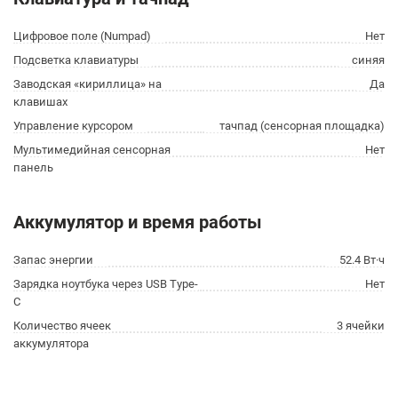
Цифровое поле (Numpad)
Нет
Подсветка клавиатуры
синяя
Заводская «кириллица» на
Да
клавишах
Управление курсором
тачпад (сенсорная площадка)
Мультимедийная сенсорная
Нет
панель
Аккумулятор и время работы
Запас энергии
52.4 Вт·ч
Зарядка ноутбука через USB Type-
Нет
C
Количество ячеек
3 ячейки
аккумулятора