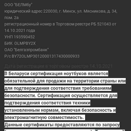
ООО "БЕЛМбу"
юридический адрес 220030, г. Минск, ул. Мясникова, д. 34,
пом. 2а
регистрационный номер в Торговом реестре РБ 521043 от
14.10.2021 года
УНП 193590452
БИК
OLMPBY2X
ОАО "Белгазпромбанк"
Р/с BY72OLMP30120001317430000933
Дата регистрации в торговом реестре 14.10.2021
В Беларуси сертификация ноутбуков является
обязательной для продажи на территории страны или
для подтверждения соответствия требованиям
безопасности. Сертификация осуществляется для
подтверждения соответствия техники
установленным нормам, включая безопасность и
электромагнитную совместимость.
Данные сертификаты предоставляются по запросу