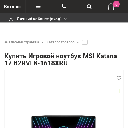
0
Каталог
Личный кабинет (вход)
perm_identity
Отзывы
+375447430404
О компании
+375447430404
Главная страница
Каталог товаров
.....
Импортеры
+375447430404
Купить Игровой ноутбук MSI Katana
17 B2RVEK-1618XRU
Гарантия
infobelm.by@yandex.ru
Сервисные центры
Производители