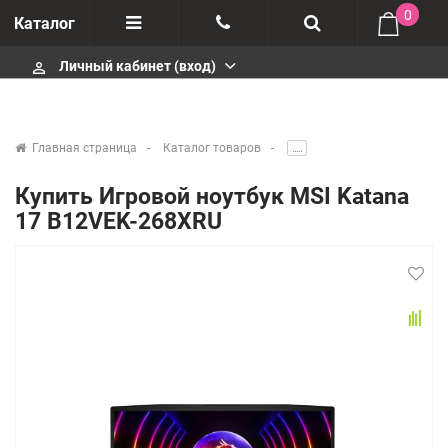
0
Каталог
Личный кабинет (вход)
perm_identity
Отзывы
+375447430404
О компании
+375447430404
Главная страница
Каталог товаров
.....
Импортеры
+375447430404
Купить Игровой ноутбук MSI Katana
17 B12VEK-268XRU
Гарантия
infobelm.by@yandex.ru
Сервисные центры
Производители