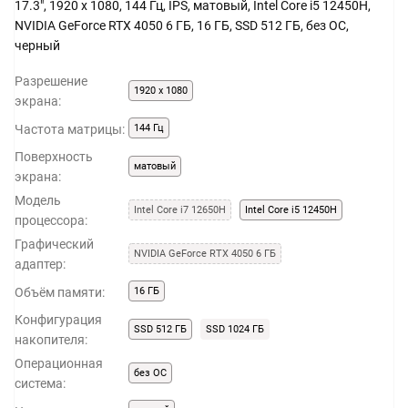
17.3", 1920 x 1080, 144 Гц, IPS, матовый, Intel Core i5 12450H,
NVIDIA GeForce RTX 4050 6 ГБ, 16 ГБ, SSD 512 ГБ, без ОС,
черный
Разрешение
1920 x 1080
экрана:
Частота матрицы:
144 Гц
Поверхность
матовый
экрана:
Модель
Intel Core i7 12650H
Intel Core i5 12450H
процессора:
Графический
NVIDIA GeForce RTX 4050 6 ГБ
адаптер:
Объём памяти:
16 ГБ
Конфигурация
SSD 512 ГБ
SSD 1024 ГБ
накопителя:
Операционная
без ОС
система: