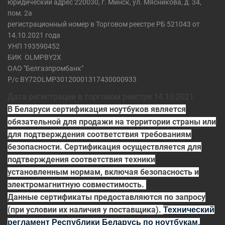
юридический адрес 220030, г. Минск, ул. Мясникова, д. 34,
пом. 2а
регистрационный номер в Торговом реестре РБ 521043 от
14.10.2021 года
УНП 193590452
БИК
OLMPBY2X
ОАО "Белгазпромбанк"
Р/с BY72OLMP30120001317430000933
Дата регистрации в торговом реестре 14.10.2021
В Беларуси сертификация ноутбуков является
обязательной для продажи на территории страны или
для подтверждения соответствия требованиям
безопасности. Сертификация осуществляется для
подтверждения соответствия техники
установленным нормам, включая безопасность и
электромагнитную совместимость.
Данные сертификаты предоставляются по запросу
(при условии их наличия у поставщика).
Технический
регламент Республики Беларусь по ноутбукам,