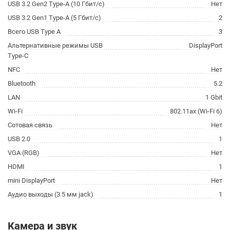
USB 3.2 Gen2 Type-A (10 Гбит/с)
Нет
USB 3.2 Gen1 Type-A (5 Гбит/с)
2
Всего USB Type A
3
Альтернативные режимы USB
DisplayPort
Type-C
NFC
Нет
Bluetooth
5.2
LAN
1 Gbit
Wi-Fi
802.11ax (Wi-Fi 6)
Сотовая связь
Нет
USB 2.0
1
VGA (RGB)
Нет
HDMI
1
mini DisplayPort
Нет
Аудио выходы (3.5 мм jack)
1
Камера и звук