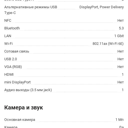
Альтернативные режимы USB
DisplayPort, Power Delivery
Type-C
NFC
Нет
Bluetooth
5.3
LAN
1 Gbit
Wi-Fi
802.11ax (Wi-Fi 6E)
Сотовая связь
Нет
USB 2.0
Нет
VGA (RGB)
Нет
HDMI
1
mini DisplayPort
Нет
Аудио выходы (3.5 мм jack)
1
Камера и звук
Основная камера
1 Мп
Камера
Да