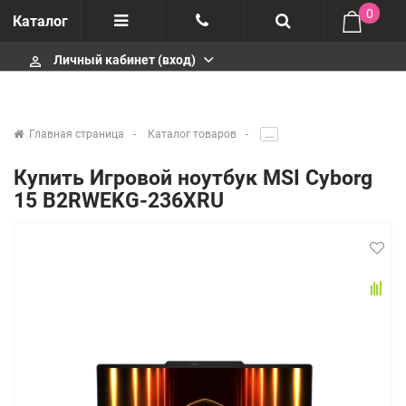
0
Каталог
Личный кабинет (вход)
perm_identity
Отзывы
+375447430404
О компании
+375447430404
Главная страница
Каталог товаров
.....
Импортеры
+375447430404
Купить Игровой ноутбук MSI Cyborg
15 B2RWEKG-236XRU
Гарантия
infobelm.by@yandex.ru
Сервисные центры
Производители