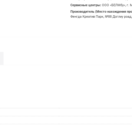
Сервисные центры:
OOO «БЕЛМбу», г. М
Производитель (Место нахождения пр
Фенгда Креатив Парк, №88 Доглиу роад,