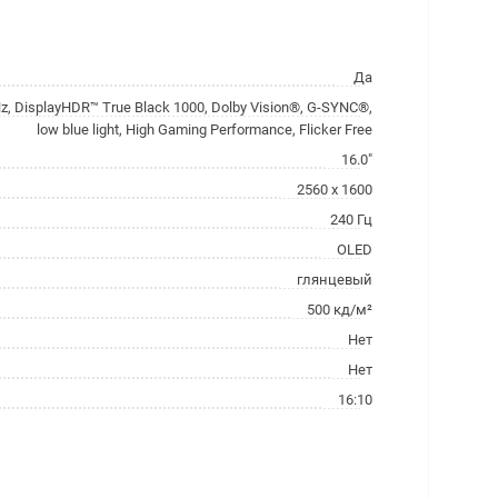
Да
z, DisplayHDR™ True Black 1000, Dolby Vision®, G-SYNC®,
low blue light, High Gaming Performance, Flicker Free
16.0"
2560 x 1600
240 Гц
OLED
глянцевый
500 кд/м²
Нет
Нет
16:10