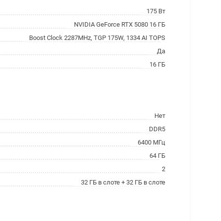
175 Вт
NVIDIA GeForce RTX 5080 16 ГБ
Boost Clock 2287MHz, TGP 175W, 1334 AI TOPS
Да
16 ГБ
Нет
DDR5
6400 МГц
64 ГБ
2
32 ГБ в слоте + 32 ГБ в слоте