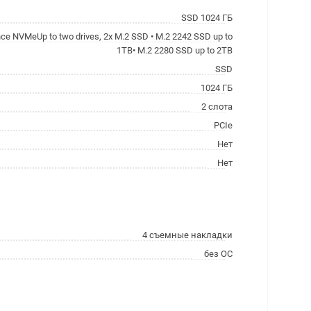
SSD 1024 ГБ
ce NVMeUp to two drives, 2x M.2 SSD • M.2 2242 SSD up to
1TB• M.2 2280 SSD up to 2TB
SSD
1024 ГБ
2 слота
PCIe
Нет
Нет
4 съемные накладки
без ОС