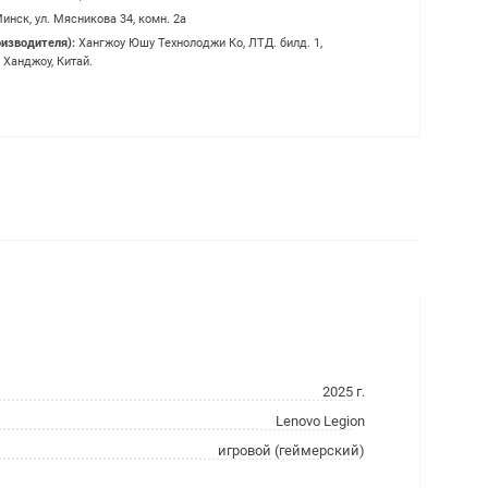
инск, ул. Мясникова 34, комн. 2а
оизводителя):
Хангжоу Юшу Технолоджи Ко, ЛТД. билд. 1,
 Ханджоу, Китай.
2025 г.
Lenovo Legion
игровой (геймерский)