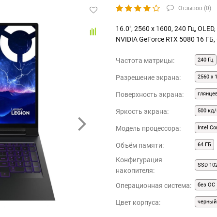
Отзывов (
0
)
16.0", 2560 x 1600, 240 Гц, OLED,
NVIDIA GeForce RTX 5080 16 ГБ, 
Частота матрицы:
240 Гц
Разрешение экрана:
2560 x 
Поверхность экрана:
глянце
Яркость экрана:
500 кд/
Модель процессора:
Intel C
Объём памяти:
64 ГБ
Конфигурация
SSD 10
накопителя:
Операционная система:
без ОС
Цвет корпуса:
черный