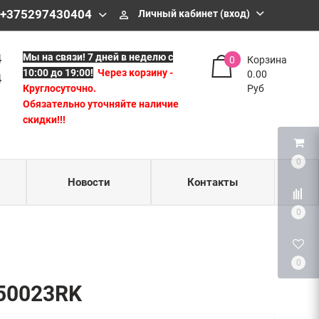
43 04
 +375297430404
Личный кабинет (вход)
perm_identity
04
4
Мы на связи!
7 дней в неделю с
0
Корзина
10:00 до 19:00!
Через корзину -
0.00
4
Круглосуточно.
Руб
Обязательно уточняйте наличие
скидки!!!
0
Новости
Контакты
0
0
F50023RK