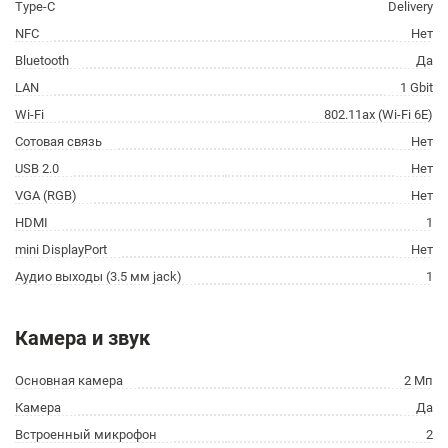
Type-C
Delivery
NFC
Нет
Bluetooth
Да
LAN
1 Gbit
Wi-Fi
802.11ax (Wi-Fi 6E)
Сотовая связь
Нет
USB 2.0
Нет
VGA (RGB)
Нет
HDMI
1
mini DisplayPort
Нет
Аудио выходы (3.5 мм jack)
1
Камера и звук
Основная камера
2 Мп
Камера
Да
Встроенный микрофон
2