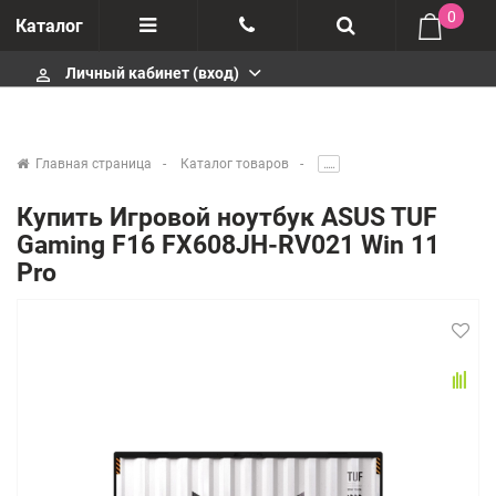
0
Каталог
Личный кабинет (вход)
perm_identity
Отзывы
+375447430404
О компании
+375447430404
Главная страница
Каталог товаров
.....
Импортеры
+375447430404
Купить Игровой ноутбук ASUS TUF
Gaming F16 FX608JH-RV021 Win 11
Гарантия
infobelm.by@yandex.ru
Pro
Сервисные центры
Производители