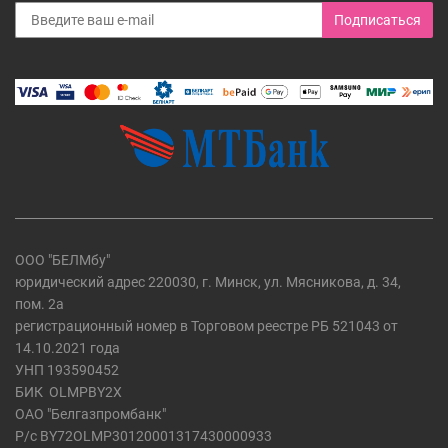
Подписаться
ООО "БЕЛМбу"
юридический адрес 220030, г. Минск, ул. Мясникова, д. 34,
пом. 2а
регистрационный номер в Торговом реестре РБ 521043 от
14.10.2021 года
УНП 193590452
БИК
OLMPBY2X
ОАО "Белгазпромбанк"
Р/с BY72OLMP30120001317430000933