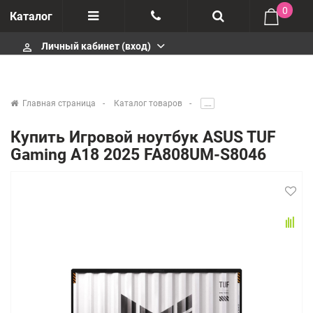
0
Каталог
Личный кабинет (вход)
perm_identity
Отзывы
+375447430404
О компании
+375447430404
Главная страница
Каталог товаров
.....
Импортеры
+375447430404
Купить Игровой ноутбук ASUS TUF
Gaming A18 2025 FA808UM-S8046
Гарантия
infobelm.by@yandex.ru
Сервисные центры
Производители