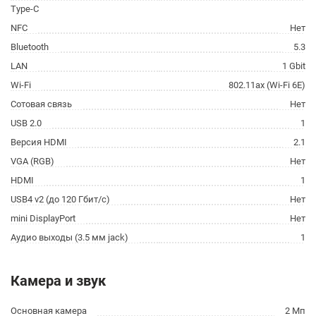
Type-C
NFC
Нет
Bluetooth
5.3
LAN
1 Gbit
Wi-Fi
802.11ax (Wi-Fi 6E)
Сотовая связь
Нет
USB 2.0
1
Версия HDMI
2.1
VGA (RGB)
Нет
HDMI
1
USB4 v2 (до 120 Гбит/с)
Нет
mini DisplayPort
Нет
Аудио выходы (3.5 мм jack)
1
Камера и звук
Основная камера
2 Мп