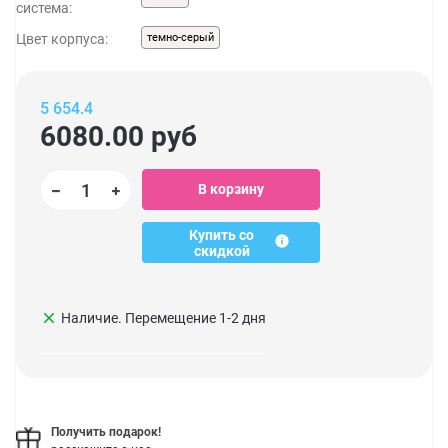
система:
Цвет корпуса:
темно-серый
5 654.4
6080.00
руб
В корзину
Купить со
скидкой
clear
Наличие. Перемещение 1-2 дня
Получить подарок!