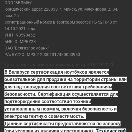
ООО "БЕЛМбу"
юридический адрес 220030, г. Минск, ул. Мясникова, д. 34,
пом. 2а
регистрационный номер в Торговом реестре РБ 521043 от
14.10.2021 года
УНП 193590452
БИК
OLMPBY2X
ОАО "Белгазпромбанк"
Р/с BY72OLMP30120001317430000933
Дата регистрации в торговом реестре 14.10.2021
В Беларуси сертификация ноутбуков является
обязательной для продажи на территории страны или
для подтверждения соответствия требованиям
безопасности. Сертификация осуществляется для
подтверждения соответствия техники
установленным нормам, включая безопасность и
электромагнитную совместимость.
Данные сертификаты предоставляются по запросу
(при условии их наличия у поставщика).
Технический