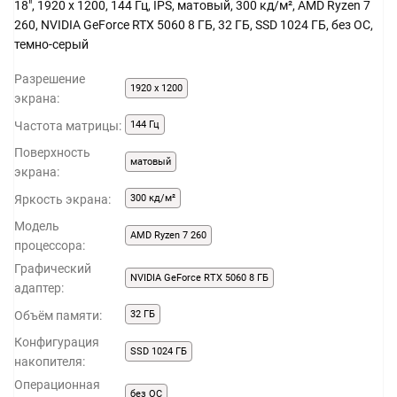
18", 1920 x 1200, 144 Гц, IPS, матовый, 300 кд/м², AMD Ryzen 7
260, NVIDIA GeForce RTX 5060 8 ГБ, 32 ГБ, SSD 1024 ГБ, без ОС,
темно-серый
Разрешение
1920 x 1200
экрана:
Частота матрицы:
144 Гц
Поверхность
матовый
экрана:
Яркость экрана:
300 кд/м²
Модель
AMD Ryzen 7 260
процессора:
Графический
NVIDIA GeForce RTX 5060 8 ГБ
адаптер:
Объём памяти:
32 ГБ
Конфигурация
SSD 1024 ГБ
накопителя:
Операционная
без ОС