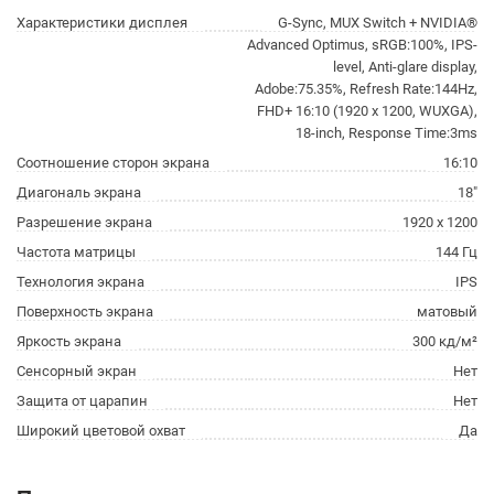
Характеристики дисплея
G-Sync, MUX Switch + NVIDIA®
Advanced Optimus, sRGB:100%, IPS-
level, Anti-glare display,
Adobe:75.35%, Refresh Rate:144Hz,
FHD+ 16:10 (1920 x 1200, WUXGA),
18-inch, Response Time:3ms
Соотношение сторон экрана
16:10
Диагональ экрана
18"
Разрешение экрана
1920 x 1200
Частота матрицы
144 Гц
Технология экрана
IPS
Поверхность экрана
матовый
Яркость экрана
300 кд/м²
Сенсорный экран
Нет
Защита от царапин
Нет
Широкий цветовой охват
Да