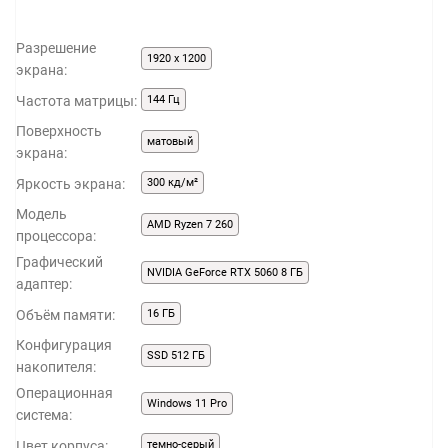
Разрешение
1920 x 1200
экрана:
Частота матрицы:
144 Гц
Поверхность
матовый
экрана:
Яркость экрана:
300 кд/м²
Модель
AMD Ryzen 7 260
процессора:
Графический
NVIDIA GeForce RTX 5060 8 ГБ
адаптер:
Объём памяти:
16 ГБ
Конфигурация
SSD 512 ГБ
накопителя:
Операционная
Windows 11 Pro
система:
Цвет корпуса:
темно-серый