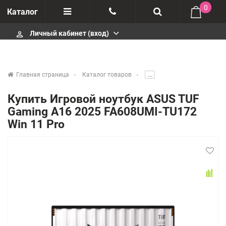
0
Каталог
Личный кабинет (вход)
perm_identity
Отзывы
+375447430404
О компании
+375447430404
Главная страница
Каталог товаров
.....
Импортеры
+375447430404
Купить Игровой ноутбук ASUS TUF
Gaming A16 2025 FA608UMI-TU172
Гарантия
infobelm.by@yandex.ru
Win 11 Pro
Сервисные центры
Производители