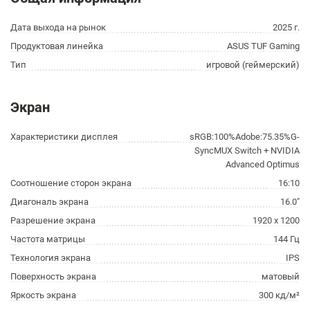
Дата выхода на рынок
2025 г.
Продуктовая линейка
ASUS TUF Gaming
Тип
игровой (геймерский)
Экран
Характеристики дисплея
sRGB:100%Adobe:75.35%G-
SyncMUX Switch + NVIDIA
Advanced Optimus
Соотношение сторон экрана
16:10
Диагональ экрана
16.0"
Разрешение экрана
1920 x 1200
Частота матрицы
144 Гц
Технология экрана
IPS
Поверхность экрана
матовый
Яркость экрана
300 кд/м²