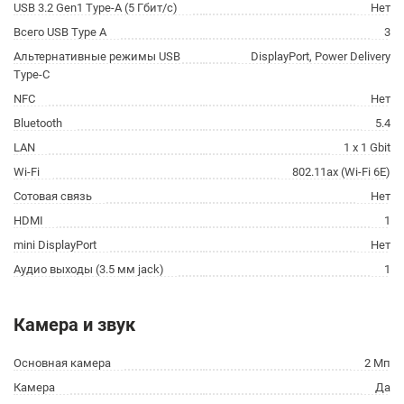
USB 3.2 Gen1 Type-A (5 Гбит/с)
Нет
Всего USB Type A
3
Альтернативные режимы USB
DisplayPort, Power Delivery
Type-C
NFC
Нет
Bluetooth
5.4
LAN
1 x 1 Gbit
Wi-Fi
802.11ax (Wi-Fi 6E)
Сотовая связь
Нет
HDMI
1
mini DisplayPort
Нет
Аудио выходы (3.5 мм jack)
1
Камера и звук
Основная камера
2 Мп
Камера
Да