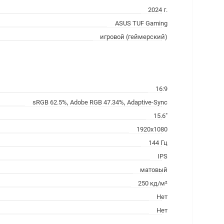
2024 г.
ASUS TUF Gaming
игровой (геймерский)
16:9
sRGB 62.5%, Adobe RGB 47.34%, Adaptive-Sync
15.6"
1920x1080
144 Гц
IPS
матовый
250 кд/м²
Нет
Нет