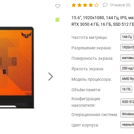
Отзывов (
0
)
15.6", 1920x1080, 144 Гц, IPS, 
RTX 3050 4 ГБ, 16 ГБ, SSD 512 Г
Частота матрицы:
144 Гц
Разрешение экрана:
1920x1
Поверхность экрана:
матовы
Яркость экрана:
250 кд/
Модель процессора:
AMD Ry
Объём памяти:
16 ГБ
Конфигурация
SSD 51
накопителя:
Операционная система:
Window
Цвет корпуса:
черный