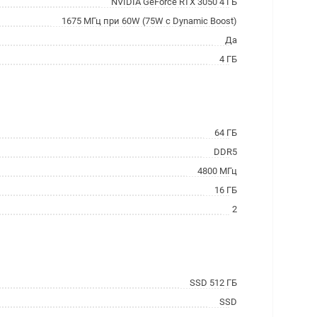
NVIDIA GeForce RTX 3050 4 ГБ
1675 МГц при 60W (75W с Dynamic Boost)
Да
4 ГБ
64 ГБ
DDR5
4800 МГц
16 ГБ
2
SSD 512 ГБ
SSD