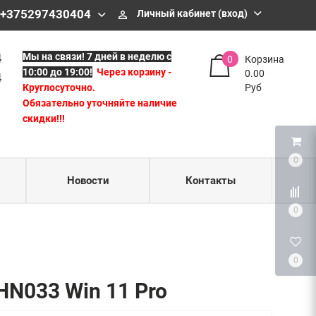
43 04
 +375297430404
Личный кабинет (вход)
perm_identity
04
4
Мы на связи!
7 дней в неделю с
0
Корзина
10:00 до 19:00!
Через корзину -
0.00
4
Круглосуточно.
Руб
Обязательно уточняйте наличие
скидки!!!
0
Новости
Контакты
0
0
HN033 Win 11 Pro