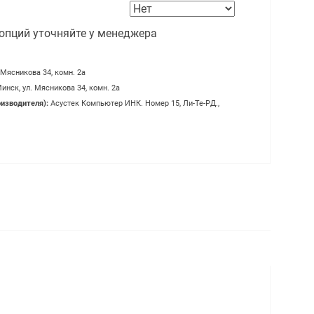
опций уточняйте у менеджера
 Мясникова 34, комн. 2а
инск, ул. Мясникова 34, комн. 2а
оизводителя):
Асустек Компьютер ИНК. Номер 15, Ли-Те-РД.,