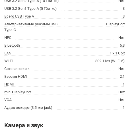
USB 3.2 Gen2 Type-A (10 Гбит/с)
Нет
USB 3.2 Gen1 Type-A (5 Гбит/с)
3
Всего USB Type A
3
Альтернативные режимы USB
DisplayPort
Type-C
NFC
Нет
Bluetooth
5.3
LAN
1 x 1 Gbit
Wi-Fi
802.11ax (Wi-Fi 6)
Сотовая связь
Нет
Версия HDMI
2.1
HDMI
1
mini DisplayPort
Нет
VGA
Нет
Аудио выходы (3.5 мм jack)
1
Камера и звук