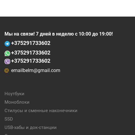
Мы на связи! 7 дней в неделю с 10:00 до 19:00!
+375
291733602
+375
291733602
+375291733602
emailbelm@gmail.com
Ноутбуки
Моноблоки
Стилусы и сменные наконечники
SSD
USB-хабы и док-станции