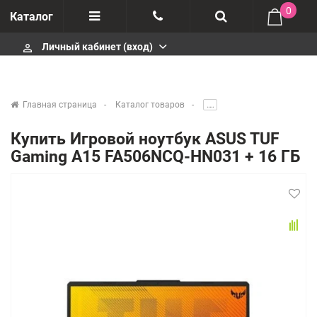
0
Каталог
Личный кабинет (вход)
perm_identity
Отзывы
+375447430404
О компании
+375447430404
Главная страница
Каталог товаров
.....
Импортеры
+375447430404
Купить Игровой ноутбук ASUS TUF
Gaming A15 FA506NCQ-HN031 + 16 ГБ
Гарантия
infobelm.by@yandex.ru
Сервисные центры
Производители