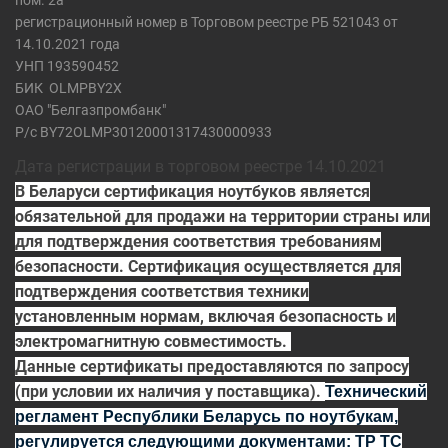
пом. 2а
регистрационный номер в Торговом реестре РБ 521043 от
14.10.2021 года
УНП 193590452
БИК
OLMPBY2X
ОАО "Белгазпромбанк"
Р/с BY72OLMP30120001317430000933
Дата регистрации в торговом реестре 14.10.2021
В Беларуси сертификация ноутбуков является
обязательной для продажи на территории страны или
для подтверждения соответствия требованиям
безопасности. Сертификация осуществляется для
подтверждения соответствия техники
установленным нормам, включая безопасность и
электромагнитную совместимость.
Данные сертификаты предоставляются по запросу
(при условии их наличия у поставщика).
Технический
регламент Республики Беларусь по ноутбукам,
регулируется
следующими документами:
ТР ТС