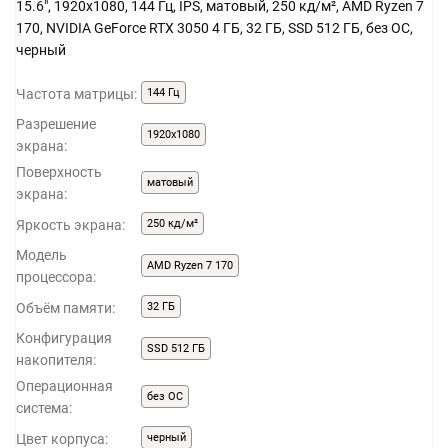
15.6", 1920x1080, 144 Гц, IPS, матовый, 250 кд/м², AMD Ryzen 7
170, NVIDIA GeForce RTX 3050 4 ГБ, 32 ГБ, SSD 512 ГБ, без ОС,
черный
Частота матрицы:
144 Гц
Разрешение
1920x1080
экрана:
Поверхность
матовый
экрана:
Яркость экрана:
250 кд/м²
Модель
AMD Ryzen 7 170
процессора:
Объём памяти:
32 ГБ
Конфигурация
SSD 512 ГБ
накопителя:
Операционная
без ОС
система:
Цвет корпуса:
черный