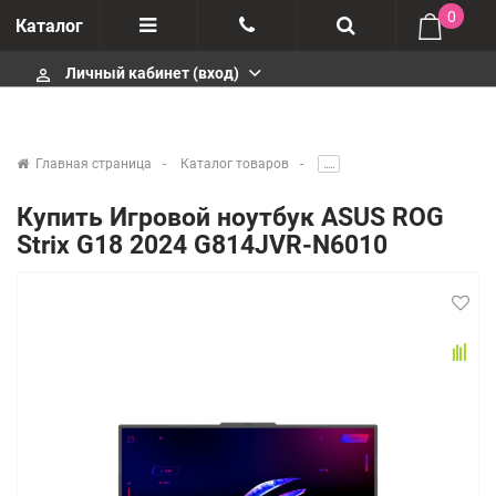
0
Каталог
Личный кабинет (вход)
perm_identity
Отзывы
+375447430404
О компании
+375447430404
Главная страница
Каталог товаров
.....
Импортеры
+375447430404
Купить Игровой ноутбук ASUS ROG
Strix G18 2024 G814JVR-N6010
Гарантия
infobelm.by@yandex.ru
Сервисные центры
Производители