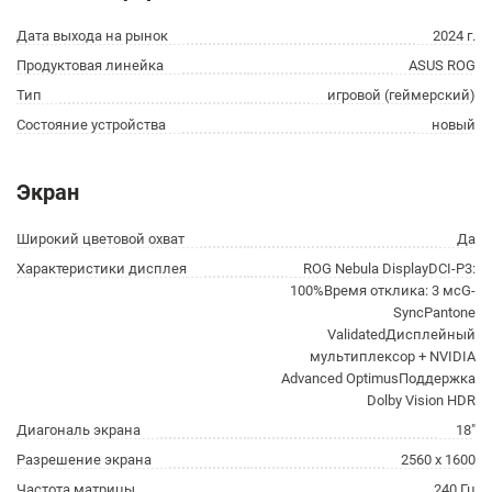
Дата выхода на рынок
2024 г.
Продуктовая линейка
ASUS ROG
Тип
игровой (геймерский)
Состояние устройства
новый
Экран
Широкий цветовой охват
Да
Характеристики дисплея
ROG Nebula DisplayDCI-P3:
100%Время отклика: 3 мсG-
SyncPantone
ValidatedДисплейный
мультиплексор + NVIDIA
Advanced OptimusПоддержка
Dolby Vision HDR
Диагональ экрана
18"
Разрешение экрана
2560 x 1600
Частота матрицы
240 Гц