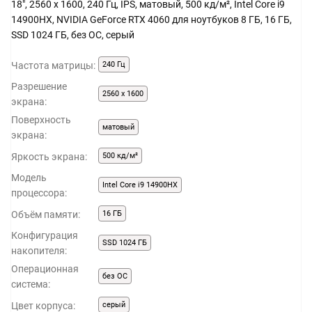
18", 2560 x 1600, 240 Гц, IPS, матовый, 500 кд/м², Intel Core i9
14900HX, NVIDIA GeForce RTX 4060 для ноутбуков 8 ГБ, 16 ГБ,
SSD 1024 ГБ, без ОС, серый
Частота матрицы:
240 Гц
Разрешение
2560 x 1600
экрана:
Поверхность
матовый
экрана:
Яркость экрана:
500 кд/м²
Модель
Intel Core i9 14900HX
процессора:
Объём памяти:
16 ГБ
Конфигурация
SSD 1024 ГБ
накопителя:
Операционная
без ОС
система:
Цвет корпуса:
серый