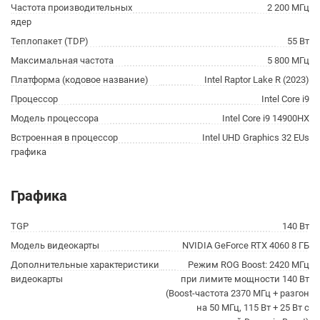
Частота производительных
2 200 МГц
ядер
Теплопакет (TDP)
55 Вт
Максимальная частота
5 800 МГц
Платформа (кодовое название)
Intel Raptor Lake R (2023)
Процессор
Intel Core i9
Модель процессора
Intel Core i9 14900HX
Встроенная в процессор
Intel UHD Graphics 32 EUs
графика
Графика
TGP
140 Вт
Модель видеокарты
NVIDIA GeForce RTX 4060 8 ГБ
Дополнительные характеристики
Режим ROG Boost: 2420 МГц
видеокарты
при лимите мощности 140 Вт
(Boost-частота 2370 МГц + разгон
на 50 МГц, 115 Вт + 25 Вт с