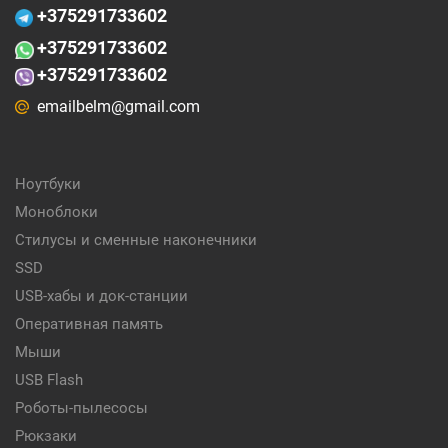
+375
291733602
+375
291733602
+375291733602
emailbelm@gmail.com
Ноутбуки
Моноблоки
Стилусы и сменные наконечники
SSD
USB-хабы и док-станции
Оперативная память
Мыши
USB Flash
Роботы-пылесосы
Рюкзаки