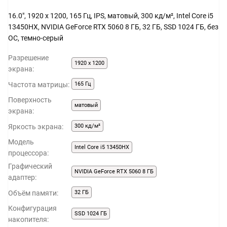
16.0", 1920 x 1200, 165 Гц, IPS, матовый, 300 кд/м², Intel Core i5
13450HX, NVIDIA GeForce RTX 5060 8 ГБ, 32 ГБ, SSD 1024 ГБ, без
ОС, темно-серый
Разрешение
1920 x 1200
экрана:
Частота матрицы:
165 Гц
Поверхность
матовый
экрана:
Яркость экрана:
300 кд/м²
Модель
Intel Core i5 13450HX
процессора:
Графический
NVIDIA GeForce RTX 5060 8 ГБ
адаптер:
Объём памяти:
32 ГБ
Конфигурация
SSD 1024 ГБ
накопителя: