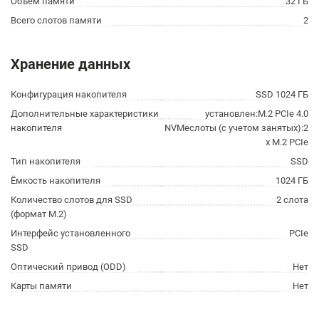
Объём памяти
32 ГБ
Всего слотов памяти
2
Хранение данных
Конфигурация накопителя
SSD 1024 ГБ
Дополнительные характеристики
установлен:M.2 PCIe 4.0
накопителя
NVMeслоты (с учетом занятых):2
x M.2 PCIe
Тип накопителя
SSD
Ёмкость накопителя
1024 ГБ
Количество слотов для SSD
2 слота
(формат M.2)
Интерфейс установленного
PCIe
SSD
Оптический привод (ODD)
Нет
Карты памяти
Нет