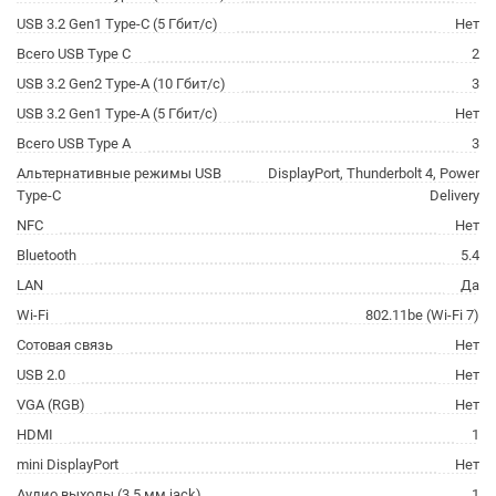
USB 3.2 Gen1 Type-C (5 Гбит/с)
Нет
Всего USB Type C
2
USB 3.2 Gen2 Type-A (10 Гбит/с)
3
USB 3.2 Gen1 Type-A (5 Гбит/с)
Нет
Всего USB Type A
3
Альтернативные режимы USB
DisplayPort, Thunderbolt 4, Power
Type-C
Delivery
NFC
Нет
Bluetooth
5.4
LAN
Да
Wi-Fi
802.11be (Wi-Fi 7)
Сотовая связь
Нет
USB 2.0
Нет
VGA (RGB)
Нет
HDMI
1
mini DisplayPort
Нет
Аудио выходы (3.5 мм jack)
1