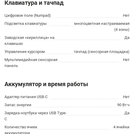
Клавиатура и тачпад
Цифровое поле (Numpad)
Нет
Подсветка клавиатуры
многоцветная настраиваемая
(4 зоны)
Заводская «кириллица» на
Да
клавишах
Управление курсором
тачпад (сенсорная площадка)
Мультимедийная сенсорная
Нет
панель
Аккумулятор и время работы
Адаптер питания USB-C
Нет
Запас энергии
90 Вт·ч
Зарядка ноутбука через USB Type-
Да
C
Количество ячеек
4 ячейки
аккумулятора