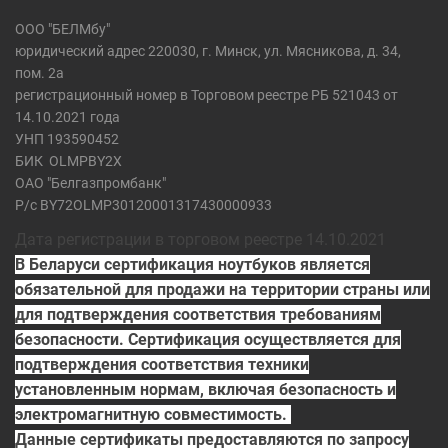
ООО "БЕЛМбу"
юридический адрес 220030, г. Минск, ул. Мясникова, д. 34,
пом. 2а
регистрационный номер в Торговом реестре РБ 521043 от
14.10.2021 года
УНП 193590452
БИК
OLMPBY2X
ОАО "Белгазпромбанк"
Р/с BY72OLMP30120001317430000933
Дата регистрации в торговом реестре 14.10.2021
В Беларуси сертификация ноутбуков является
обязательной для продажи на территории страны или
для подтверждения соответствия требованиям
безопасности. Сертификация осуществляется для
подтверждения соответствия техники
установленным нормам, включая безопасность и
электромагнитную совместимость.
Данные сертификаты предоставляются по запросу