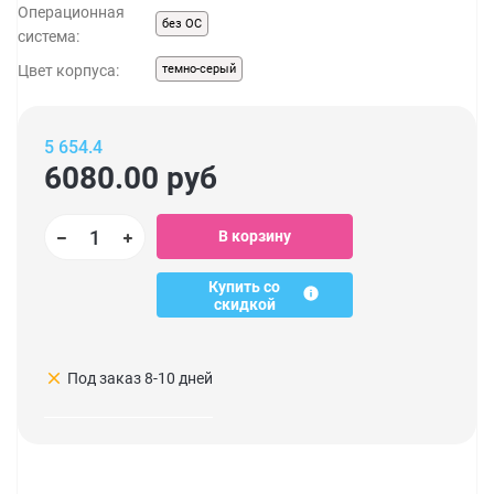
Операционная
без ОС
система:
Цвет корпуса:
темно-серый
5 654.4
6080.00
руб
В корзину
Купить со
скидкой
clear
Под заказ 8-10 дней