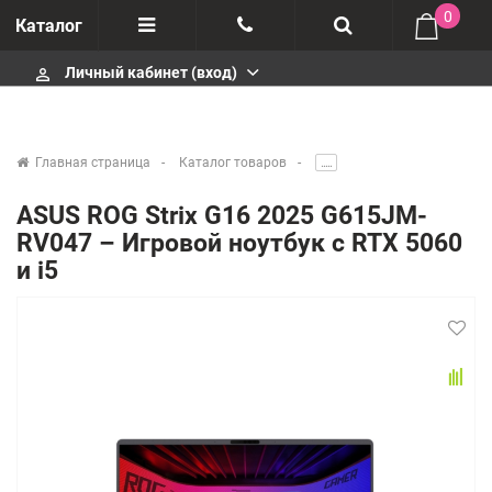
0
Каталог
Личный кабинет (вход)
perm_identity
Отзывы
+375447430404
О компании
+375447430404
Главная страница
Каталог товаров
.....
Импортеры
+375447430404
ASUS ROG Strix G16 2025 G615JM-
RV047 – Игровой ноутбук с RTX 5060
Гарантия
infobelm.by@yandex.ru
и i5
Сервисные центры
Производители