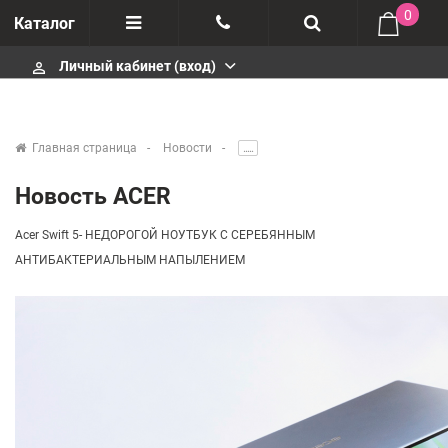
0
Каталог
Личный кабинет (вход)
perm_identity
Отзывы
+375447430404
О компании
+375447430404
Главная страница
Новости
.....
Импортеры
+375447430404
Новость ACER
Гарантия
infobelm.by@yandex.ru
Acer Swift 5- НЕДОРОГОЙ НОУТБУК С СЕРЕБЯННЫМ
АНТИБАКТЕРИАЛЬНЫМ НАПЫЛЕНИЕМ
Сервисные центры
Производители