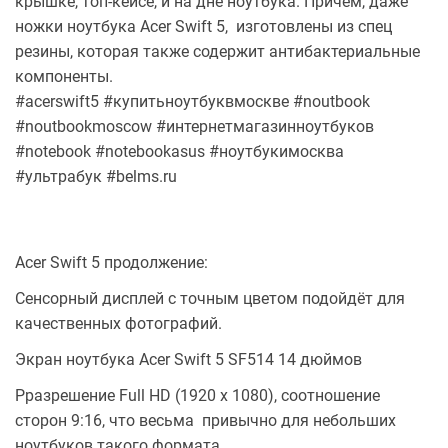
крышке, топ-кейсе, и на дне ноутбука. Причем, даже
ножки ноутбука Acer Swift 5, изготовлены из спец
резины, которая также содержит антибактериальные
компоненты.
#acerswift5 #купитьноутбуквмоскве #noutbook
#noutbookmoscow #интернетмагазинноутбуков
#notebook #notebookasus #ноутбукимосква
#ультрабук #belms.ru
Acer Swift 5 продолжение:
Сенсорный дисплей с точным цветом подойдёт для
качественных фотографий.
Экран ноутбука Acer Swift 5 SF514 14 дюймов
Рразрешение Full HD (1920 х 1080), соотношение
сторон 9:16, что весьма привычно для небольших
ноутбуков такого формата.