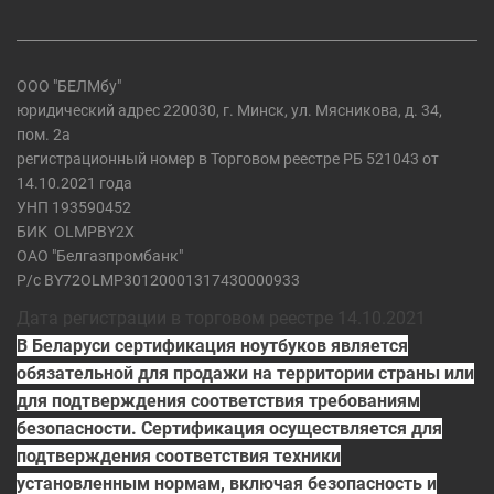
ООО "БЕЛМбу"
юридический адрес 220030, г. Минск, ул. Мясникова, д. 34,
пом. 2а
регистрационный номер в Торговом реестре РБ 521043 от
14.10.2021 года
УНП 193590452
БИК
OLMPBY2X
ОАО "Белгазпромбанк"
Р/с BY72OLMP30120001317430000933
Дата регистрации в торговом реестре 14.10.2021
В Беларуси сертификация ноутбуков является
обязательной для продажи на территории страны или
для подтверждения соответствия требованиям
безопасности. Сертификация осуществляется для
подтверждения соответствия техники
установленным нормам, включая безопасность и