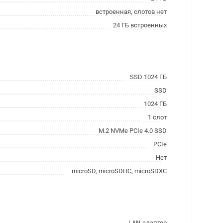
встроенная, слотов нет
24 ГБ встроенных
SSD 1024 ГБ
SSD
1024 ГБ
1 слот
M.2 NVMe PCIe 4.0 SSD
PCIe
Нет
microSD, microSDHC, microSDXC
LAN-адаптер