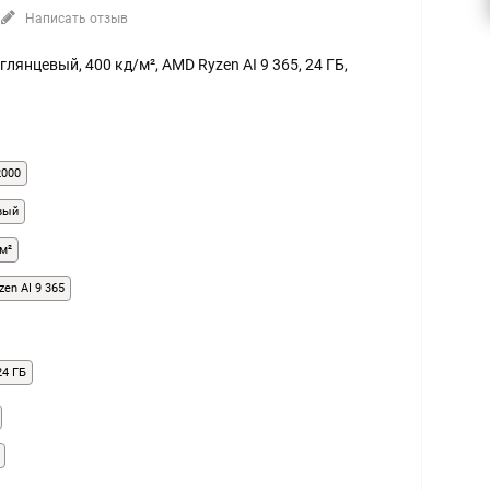
Написать отзыв
, глянцевый, 400 кд/м², AMD Ryzen AI 9 365, 24 ГБ,
2000
вый
м²
en AI 9 365
24 ГБ