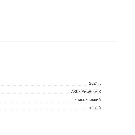
2024 г.
ASUS VivoBook S
классический
новый