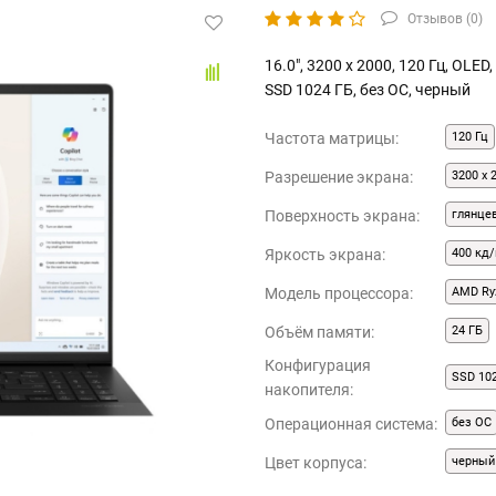
Отзывов (
0
)
16.0", 3200 x 2000, 120 Гц, OLED
SSD 1024 ГБ, без ОС, черный
Частота матрицы:
120 Гц
Разрешение экрана:
3200 x 
Поверхность экрана:
глянце
Яркость экрана:
400 кд/
Модель процессора:
AMD Ryz
Объём памяти:
24 ГБ
Конфигурация
SSD 10
накопителя:
Операционная система:
без ОС
Цвет корпуса:
черный