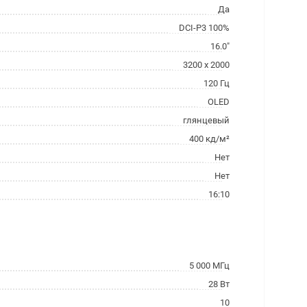
Да
DCI-P3 100%
16.0"
3200 x 2000
120 Гц
OLED
глянцевый
400 кд/м²
Нет
Нет
16:10
5 000 МГц
28 Вт
10