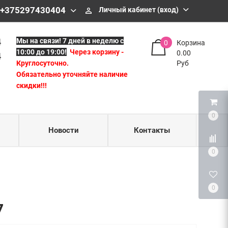
43 04
 +375297430404
Личный кабинет (вход)
perm_identity
04
4
Мы на связи!
7 дней в неделю с
0
Корзина
10:00 до 19:00!
Через корзину -
0.00
4
Круглосуточно.
Руб
Обязательно уточняйте наличие
скидки!!!
0
Новости
Контакты
0
0
7