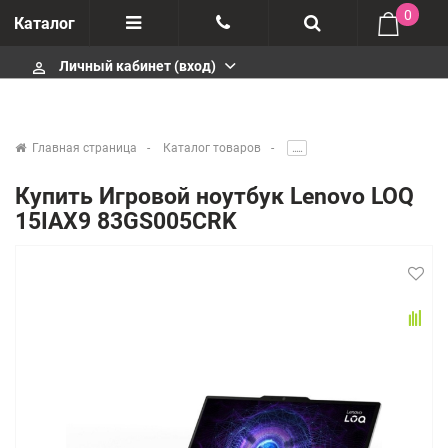
0
Каталог
Личный кабинет (вход)
perm_identity
Отзывы
+375447430404
О компании
+375447430404
Главная страница
Каталог товаров
.....
Импортеры
+375447430404
Купить Игровой ноутбук Lenovo LOQ
15IAX9 83GS005CRK
Гарантия
infobelm.by@yandex.ru
Сервисные центры
Производители