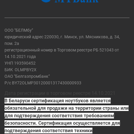
ООО "БЕЛМбу"
юридический адрес 220030, г. Минск, ул. Мясникова, д. 34,
пом. 2а
регистрационный номер в Торговом реестре РБ 521043 от
14.10.2021 года
УНП 193590452
БИК
OLMPBY2X
ОАО "Белгазпромбанк"
Р/с BY72OLMP30120001317430000933
Дата регистрации в торговом реестре 14.10.2021
В Беларуси сертификация ноутбуков является
обязательной для продажи на территории страны или
для подтверждения соответствия требованиям
безопасности. Сертификация осуществляется для
подтверждения соответствия техники