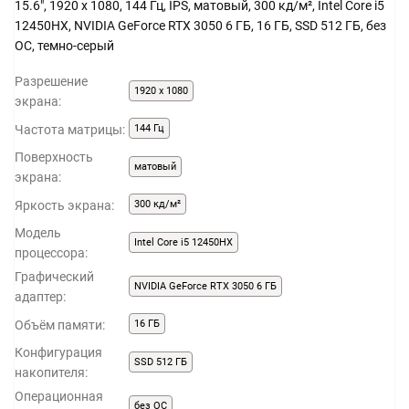
15.6", 1920 x 1080, 144 Гц, IPS, матовый, 300 кд/м², Intel Core i5
12450HX, NVIDIA GeForce RTX 3050 6 ГБ, 16 ГБ, SSD 512 ГБ, без
ОС, темно-серый
Разрешение
1920 x 1080
экрана:
Частота матрицы:
144 Гц
Поверхность
матовый
экрана:
Яркость экрана:
300 кд/м²
Модель
Intel Core i5 12450HX
процессора:
Графический
NVIDIA GeForce RTX 3050 6 ГБ
адаптер:
Объём памяти:
16 ГБ
Конфигурация
SSD 512 ГБ
накопителя:
Операционная
без ОС